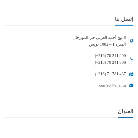
إتصل بنا
8 نهج أحمد الغربي حي المهرجان
المنزه 1 – 1082 تونس
(+216) 70 241 990
(+216) 70 241 996
(+216) 71 781 437
contact@inai.tn
العنوان