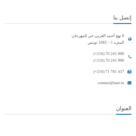
إتصل بنا
8 نهج أحمد الغربي حي المهرجان
المنزه 1 – 1082 تونس
(+216) 70 241 990
(+216) 70 241 996
(+216) 71 781 437
contact@inai.tn
العنوان