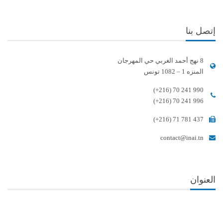
إتصل بنا
8 نهج أحمد الغربي حي المهرجان
المنزه 1 – 1082 تونس
(+216) 70 241 990
(+216) 70 241 996
(+216) 71 781 437
contact@inai.tn
العنوان