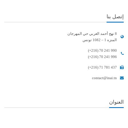
إتصل بنا
8 نهج أحمد الغربي حي المهرجان
المنزه 1 – 1082 تونس
(+216) 70 241 990
(+216) 70 241 996
(+216) 71 781 437
contact@inai.tn
العنوان