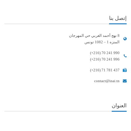
إتصل بنا
8 نهج أحمد الغربي حي المهرجان
المنزه 1 – 1082 تونس
(+216) 70 241 990
(+216) 70 241 996
(+216) 71 781 437
contact@inai.tn
العنوان