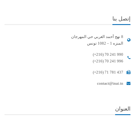
إتصل بنا
8 نهج أحمد الغربي حي المهرجان
المنزه 1 – 1082 تونس
(+216) 70 241 990
(+216) 70 241 996
(+216) 71 781 437
contact@inai.tn
العنوان