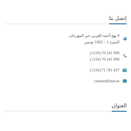
إتصل بنا
8 نهج أحمد الغربي حي المهرجان
المنزه 1 – 1082 تونس
(+216) 70 241 990
(+216) 70 241 996
(+216) 71 781 437
contact@inai.tn
العنوان