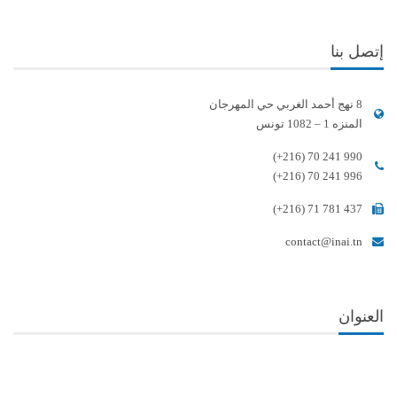
إتصل بنا
8 نهج أحمد الغربي حي المهرجان
المنزه 1 – 1082 تونس
(+216) 70 241 990
(+216) 70 241 996
(+216) 71 781 437
contact@inai.tn
العنوان