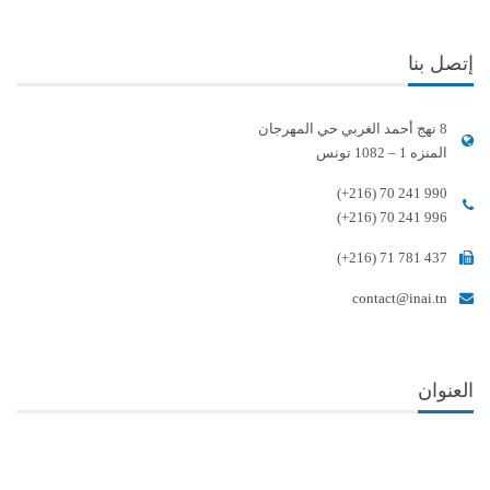
إتصل بنا
8 نهج أحمد الغربي حي المهرجان
المنزه 1 – 1082 تونس
(+216) 70 241 990
(+216) 70 241 996
(+216) 71 781 437
contact@inai.tn
العنوان