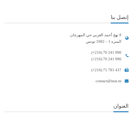
إتصل بنا
8 نهج أحمد الغربي حي المهرجان
المنزه 1 – 1082 تونس
(+216) 70 241 990
(+216) 70 241 996
(+216) 71 781 437
contact@inai.tn
العنوان