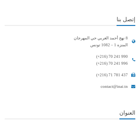
إتصل بنا
8 نهج أحمد الغربي حي المهرجان
المنزه 1 – 1082 تونس
(+216) 70 241 990
(+216) 70 241 996
(+216) 71 781 437
contact@inai.tn
العنوان