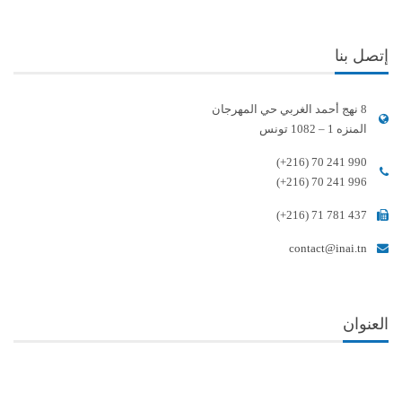
إتصل بنا
8 نهج أحمد الغربي حي المهرجان
المنزه 1 – 1082 تونس
(+216) 70 241 990
(+216) 70 241 996
(+216) 71 781 437
contact@inai.tn
العنوان