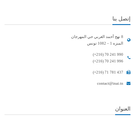
إتصل بنا
8 نهج أحمد الغربي حي المهرجان
المنزه 1 – 1082 تونس
(+216) 70 241 990
(+216) 70 241 996
(+216) 71 781 437
contact@inai.tn
العنوان