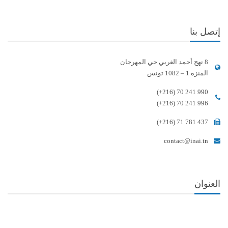
إتصل بنا
8 نهج أحمد الغربي حي المهرجان
المنزه 1 – 1082 تونس
(+216) 70 241 990
(+216) 70 241 996
(+216) 71 781 437
contact@inai.tn
العنوان