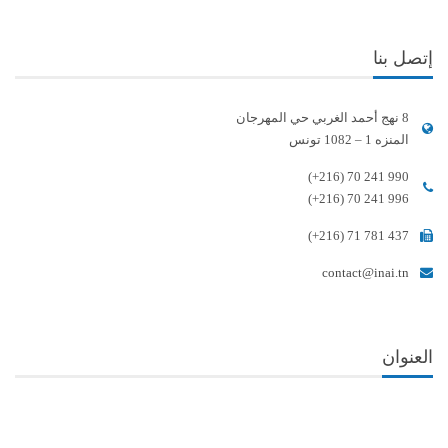
إتصل بنا
8 نهج أحمد الغربي حي المهرجان
المنزه 1 – 1082 تونس
(+216) 70 241 990
(+216) 70 241 996
(+216) 71 781 437
contact@inai.tn
العنوان