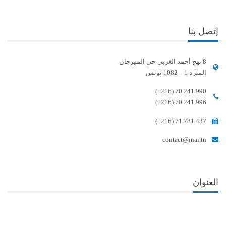
إتصل بنا
8 نهج أحمد الغربي حي المهرجان
المنزه 1 – 1082 تونس
(+216) 70 241 990
(+216) 70 241 996
(+216) 71 781 437
contact@inai.tn
العنوان