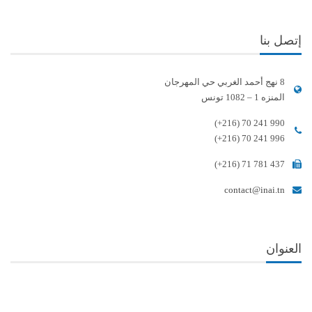
إتصل بنا
8 نهج أحمد الغربي حي المهرجان
المنزه 1 – 1082 تونس
(+216) 70 241 990
(+216) 70 241 996
(+216) 71 781 437
contact@inai.tn
العنوان