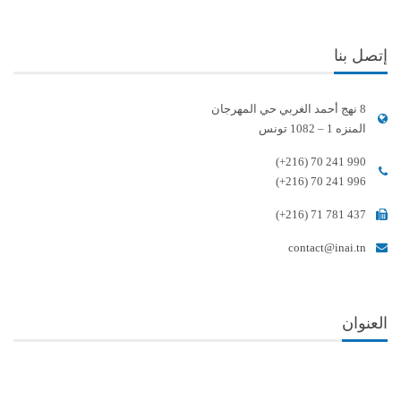
إتصل بنا
8 نهج أحمد الغربي حي المهرجان
المنزه 1 – 1082 تونس
(+216) 70 241 990
(+216) 70 241 996
(+216) 71 781 437
contact@inai.tn
العنوان