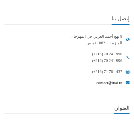
إتصل بنا
8 نهج أحمد الغربي حي المهرجان
المنزه 1 – 1082 تونس
(+216) 70 241 990
(+216) 70 241 996
(+216) 71 781 437
contact@inai.tn
العنوان