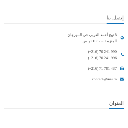
إتصل بنا
8 نهج أحمد الغربي حي المهرجان
المنزه 1 – 1082 تونس
(+216) 70 241 990
(+216) 70 241 996
(+216) 71 781 437
contact@inai.tn
العنوان