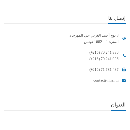
إتصل بنا
8 نهج أحمد الغربي حي المهرجان
المنزه 1 – 1082 تونس
(+216) 70 241 990
(+216) 70 241 996
(+216) 71 781 437
contact@inai.tn
العنوان