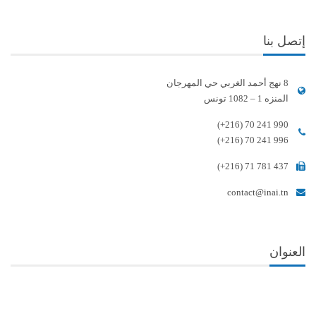
إتصل بنا
8 نهج أحمد الغربي حي المهرجان
المنزه 1 – 1082 تونس
(+216) 70 241 990
(+216) 70 241 996
(+216) 71 781 437
contact@inai.tn
العنوان