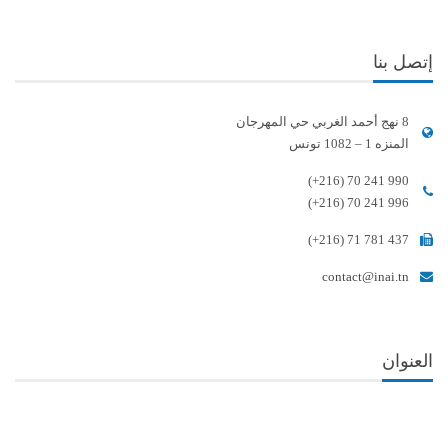
إتصل بنا
8 نهج أحمد الغربي حي المهرجان
المنزه 1 – 1082 تونس
(+216) 70 241 990
(+216) 70 241 996
(+216) 71 781 437
contact@inai.tn
العنوان