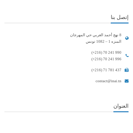
إتصل بنا
8 نهج أحمد الغربي حي المهرجان
المنزه 1 – 1082 تونس
(+216) 70 241 990
(+216) 70 241 996
(+216) 71 781 437
contact@inai.tn
العنوان