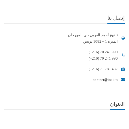
إتصل بنا
8 نهج أحمد الغربي حي المهرجان
المنزه 1 – 1082 تونس
(+216) 70 241 990
(+216) 70 241 996
(+216) 71 781 437
contact@inai.tn
العنوان