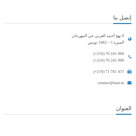
إتصل بنا
8 نهج أحمد الغربي حي المهرجان
المنزه 1 – 1082 تونس
(+216) 70 241 990
(+216) 70 241 996
(+216) 71 781 437
contact@inai.tn
العنوان