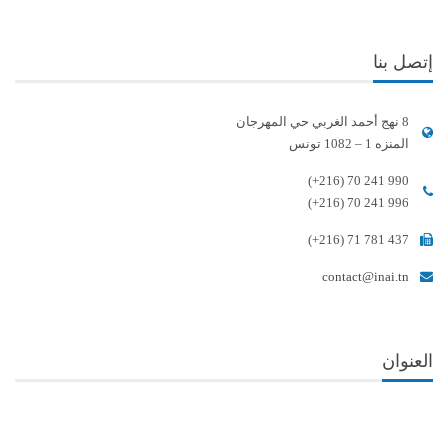
إتصل بنا
8 نهج أحمد الغربي حي المهرجان
المنزه 1 – 1082 تونس
(+216) 70 241 990
(+216) 70 241 996
(+216) 71 781 437
contact@inai.tn
العنوان