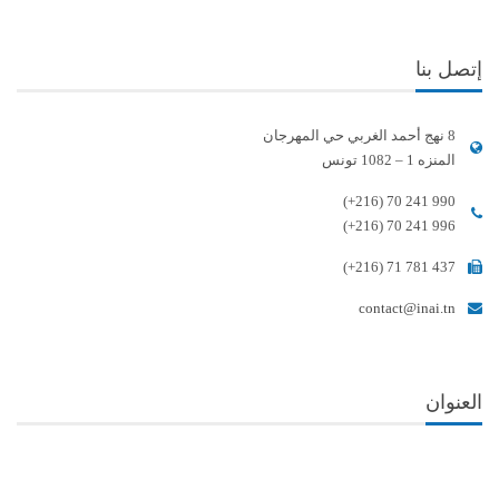
إتصل بنا
8 نهج أحمد الغربي حي المهرجان
المنزه 1 – 1082 تونس
(+216) 70 241 990
(+216) 70 241 996
(+216) 71 781 437
contact@inai.tn
العنوان