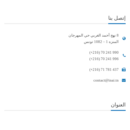
إتصل بنا
8 نهج أحمد الغربي حي المهرجان
المنزه 1 – 1082 تونس
(+216) 70 241 990
(+216) 70 241 996
(+216) 71 781 437
contact@inai.tn
العنوان