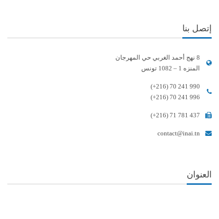
إتصل بنا
8 نهج أحمد الغربي حي المهرجان
المنزه 1 – 1082 تونس
(+216) 70 241 990
(+216) 70 241 996
(+216) 71 781 437
contact@inai.tn
العنوان