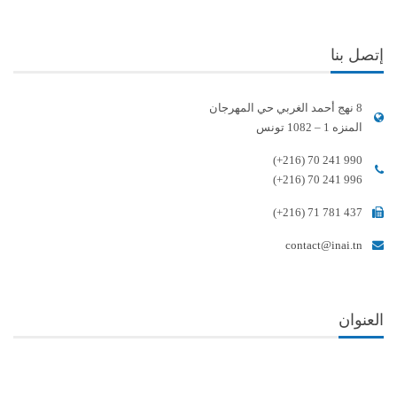
إتصل بنا
8 نهج أحمد الغربي حي المهرجان
المنزه 1 – 1082 تونس
(+216) 70 241 990
(+216) 70 241 996
(+216) 71 781 437
contact@inai.tn
العنوان