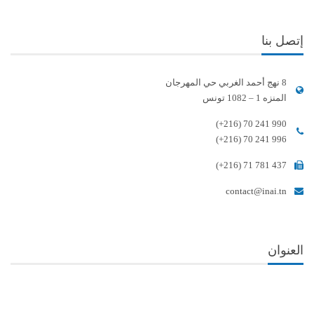
إتصل بنا
8 نهج أحمد الغربي حي المهرجان
المنزه 1 – 1082 تونس
(+216) 70 241 990
(+216) 70 241 996
(+216) 71 781 437
contact@inai.tn
العنوان