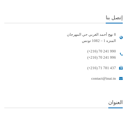
إتصل بنا
8 نهج أحمد الغربي حي المهرجان
المنزه 1 – 1082 تونس
(+216) 70 241 990
(+216) 70 241 996
(+216) 71 781 437
contact@inai.tn
العنوان