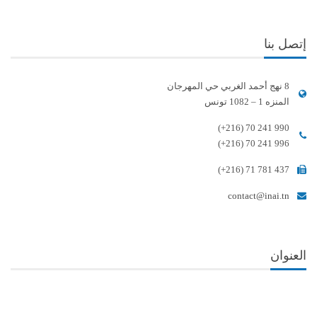
إتصل بنا
8 نهج أحمد الغربي حي المهرجان
المنزه 1 – 1082 تونس
(+216) 70 241 990
(+216) 70 241 996
(+216) 71 781 437
contact@inai.tn
العنوان