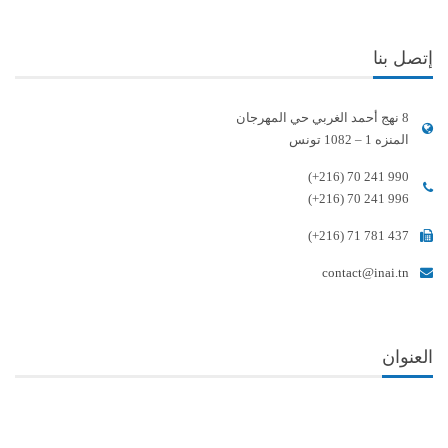
إتصل بنا
8 نهج أحمد الغربي حي المهرجان
المنزه 1 – 1082 تونس
(+216) 70 241 990
(+216) 70 241 996
(+216) 71 781 437
contact@inai.tn
العنوان