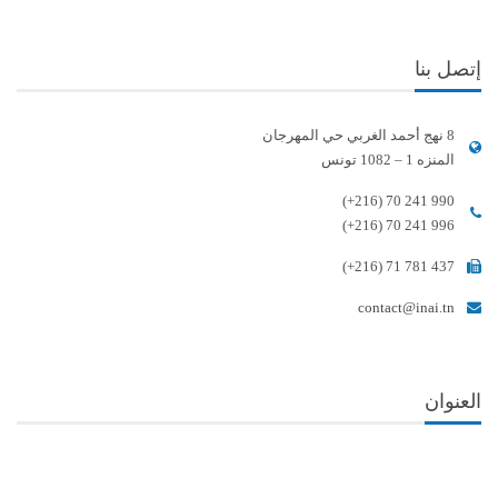
إتصل بنا
8 نهج أحمد الغربي حي المهرجان
المنزه 1 – 1082 تونس
(+216) 70 241 990
(+216) 70 241 996
(+216) 71 781 437
contact@inai.tn
العنوان