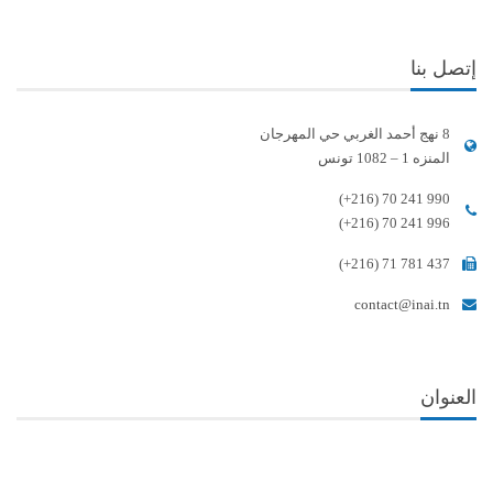
إتصل بنا
8 نهج أحمد الغربي حي المهرجان
المنزه 1 – 1082 تونس
(+216) 70 241 990
(+216) 70 241 996
(+216) 71 781 437
contact@inai.tn
العنوان