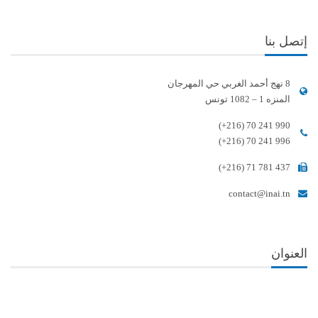
إتصل بنا
8 نهج أحمد الغربي حي المهرجان
المنزه 1 – 1082 تونس
(+216) 70 241 990
(+216) 70 241 996
(+216) 71 781 437
contact@inai.tn
العنوان