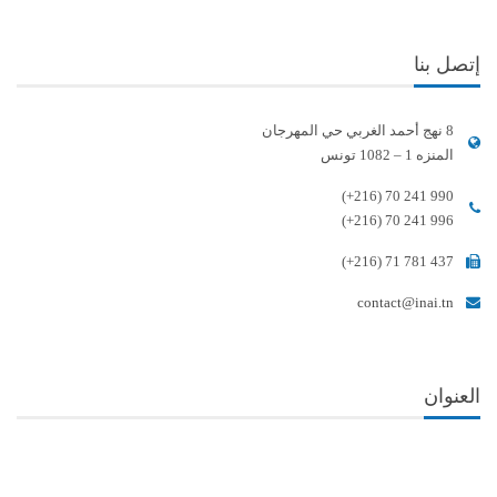
إتصل بنا
8 نهج أحمد الغربي حي المهرجان
المنزه 1 – 1082 تونس
(+216) 70 241 990
(+216) 70 241 996
(+216) 71 781 437
contact@inai.tn
العنوان