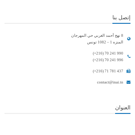
إتصل بنا
8 نهج أحمد الغربي حي المهرجان
المنزه 1 – 1082 تونس
(+216) 70 241 990
(+216) 70 241 996
(+216) 71 781 437
contact@inai.tn
العنوان