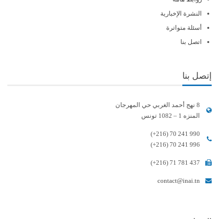
النشرة الإخبارية
أسئلة متواترة
اتصل بنا
إتصل بنا
8 نهج أحمد الغربي حي المهرجان
المنزه 1 – 1082 تونس
(+216) 70 241 990
(+216) 70 241 996
(+216) 71 781 437
contact@inai.tn