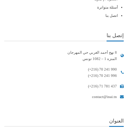
أسئلة متواترة
اتصل بنا
إتصل بنا
8 نهج أحمد الغربي حي المهرجان
المنزه 1 – 1082 تونس
(+216) 70 241 990
(+216) 70 241 996
(+216) 71 781 437
contact@inai.tn
العنوان