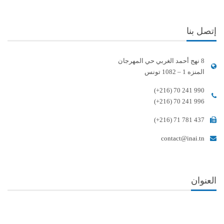
إتصل بنا
8 نهج أحمد الغربي حي المهرجان
المنزه 1 – 1082 تونس
(+216) 70 241 990
(+216) 70 241 996
(+216) 71 781 437
contact@inai.tn
العنوان