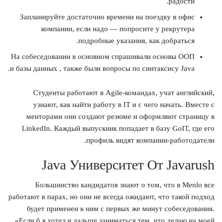
радости.
Запланируйте достаточно времени на поездку в офис
компании, если надо — попросите у рекрутера
подробные указания, как добраться.
На собеседовании в основном спрашивали основы ООП
и базы данных , также были вопросы по синтаксису Java.
Студенты работают в Agile-командах, учат английский,
узнают, как найти работу в ІТ и с чего начать. Вместе с
менторами они создают резюме и оформляют страницу в
LinkedIn. Каждый выпускник попадает в базу GoIT, где его
профиль видят компании-работодатели.
Java Университет От Javarush
Большинство кандидатов знают о том, что в Menlo все
работают в парах, но они не всегда ожидают, что такой подход
будет применен к ним с первых же минут собеседования.
«Если б я хотел и дальше заниматься тем, что делаю на моей