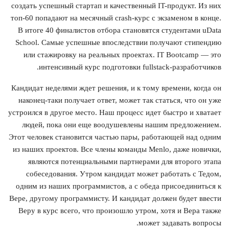
создать успешный стартап и качественный IT-продукт. Из них
топ-60 попадают на месячный crash-курс с экзаменом в конце.
В итоге 40 финалистов отбора становятся студентами uData
School. Самые успешные впоследствии получают стипендию
или стажировку на реальных проектах. IT Bootcamp — это
интенсивный курс подготовки fullstack-разработчиков.
Кандидат неделями ждет решения, и к тому времени, когда он
наконец-таки получает ответ, может так статься, что он уже
устроился в другое место. Наш процесс идет быстро и хватает
людей, пока они еще воодушевлены нашим предложением.
Этот человек становится частью пары, работающей над одним
из наших проектов. Все члены команды Menlo, даже новички,
являются потенциальными партнерами для второго этапа
собеседования. Утром кандидат может работать с Тедом,
одним из наших программистов, а с обеда присоединиться к
Вере, другому программисту. И кандидат должен будет ввести
Веру в курс всего, что произошло утром, хотя и Вера также
может задавать вопросы.