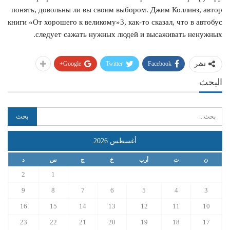
понять, довольны ли вы своим выбором. Джим Коллинз, автор
книги «От хорошего к великому»3, как-то сказал, что в автобус
следует сажать нужных людей и высаживать ненужных.
Google+
Twitter
Facebook
نشر
البحث
أغسطس 2026
ن
ث
أرب
خ
ج
س
د
2
1
9
8
7
6
5
4
3
16
15
14
13
12
11
10
23
22
21
20
19
18
17