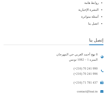
روابط هامة
النشرة الإخبارية
أسئلة متواترة
اتصل بنا
إتصل بنا
8 نهج أحمد الغربي حي المهرجان
المنزه 1 – 1082 تونس
(+216) 70 241 990
(+216) 70 241 996
(+216) 71 781 437
contact@inai.tn