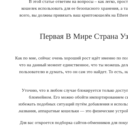
В этой статье ответим на вопросы – как легко, прос
кошелек использовать для ее безопасного хранения, а т
всего, вы должны привязать ваш криптокошелёк на Ethe
Первая В Мире Страна Уз
Как по мне, сейчас очень хороший рост идёт именно по пол
что на данный момент единственное, что ты можешь делат
пользователю и думать, что он сам это найдет. То есть,
Уточню, что в любом случае блокируется только досту
блокчейном. Его можно обойти импортированием си
избежать подобных ситуаций путём добавления и использ
названия, аппаратные кошельки — это физические устрой
Для вас откроется подборка сайтов-обменников для пок