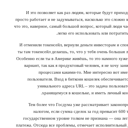
И это позволяет как раз людям, которые будут приход
просто работает и не задумываться, насколько это сложно 
что это, наверное, самый большой вопрос, который люди час
легко его использовать или потратит
И отменили токенсейл, вернули деньги инвесторам и спок
ты там токенсейл делаешь, то, что у тебя очень большая л
Особенно если ты в Америке живёшь, то это намного хуже
вариант, так как я продуктовый человек, я не хочу за
процессами какими-то. Мне интересно вот име
пользователя. Вход в биткоин кошелек обеспечивае
уникального адреса URL – это задача пользоват
хранящемуся в кошельке, и иметь личный ко
Тем более что Госдума уже рассматривает законопр
налогом, если сумма сделок за год превысит 600 
государственном уровне толком не признана — она лега
платежа. Отсюда все проблемы, отмечает исполнительный