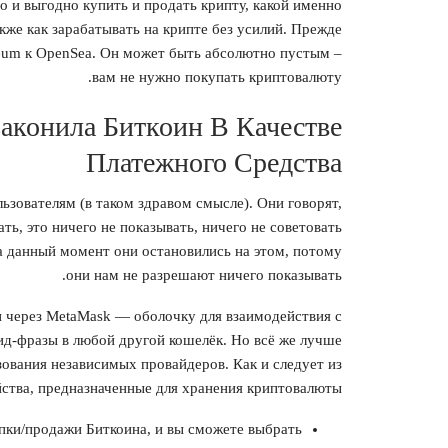
то и выгодно купить и продать крипту, какой именно
акже как зарабатывать на крипте без усилий. Прежде
reum к OpenSea. Он может быть абсолютно пустым –
вам не нужно покупать криптовалюту.
аконила Биткоин В Качестве
Платежного Средства
ьзователям (в таком здравом смысле). Они говорят,
ь, это ничего не показывать, ничего не советовать
 на данный момент они остановились на этом, потому
они нам не разрешают ничего показывать.
п через MetaMask — оболочку для взаимодействия с
д-фразы в любой другой кошелёк. Но всё же лучше
ования независимых провайдеров. Как и следует из
ства, предназначенные для хранения криптовалюты.
упки/продажи Биткоина, и вы сможете выбрать