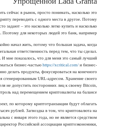
Упрощенной Lada Granta
ить сейчас в рынок, просто понимать, насколько это
крипту переводить с одного места в другое. Потому
то задают – это насколько легко купить и насколько
ь. Поэтому для некоторых людей это банк, например.
ойно начал жить, потому что большая задача, когда
егальная ответственность перед тем, что ты сделал.
. И мне показалось, что для меня это самый лучший
ниматься бизнес-частью
https://xcritical.com/
и бизнес-
нно делать продукты, фокусироваться на конечного
тся сгенерированным URL-адресом. Хранение своего
еля не допустить посторонних лиц к своему Bitcoin,
нтроль над перемещением криптовалюты на балансе.
оект, по которому криптотранзакции будут облагать
тысяч рублей. Загвоздка в том, что криптовалюта на
льна с января этого года, но не является средством
 директор Российской ассоциации криптоэкономики,