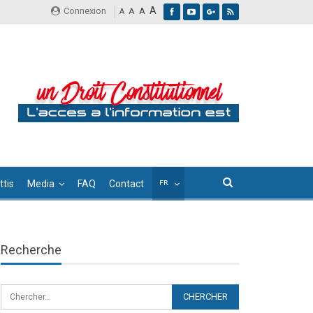
A
Connexion
A
A
A
tis
Media
FAQ
Contact
Recherche