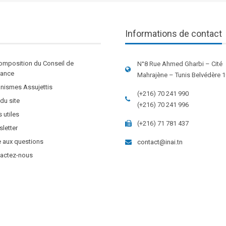
Informations de contact
omposition du Conseil de
N°8 Rue Ahmed Gharbi – Cité
stance
Mahrajène – Tunis Belvédère 
nismes Assujettis
(+216) 70 241 990
 du site
(+216) 70 241 996
s utiles
(+216) 71 781 437
letter
e aux questions
contact@inai.tn
actez-nous