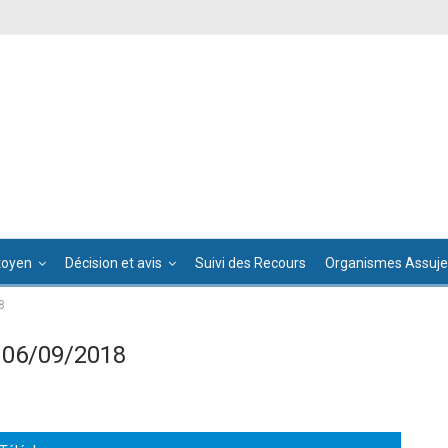
toyen
Décision et avis
Suivi des Recours
Organismes Assujet
8
 06/09/2018