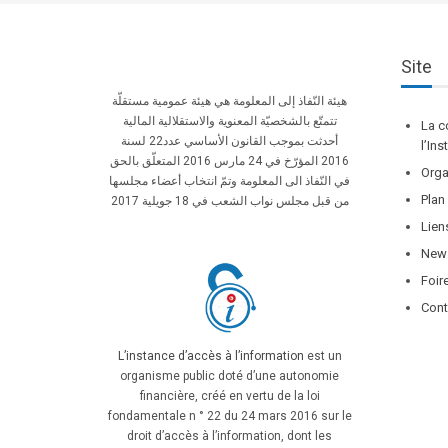
Site
هيئة النّفاذ إلى المعلومة هي هيئة عمومية مستقلّة
تتمتّع بالشخصيّة المعنوية والاستقلالية المالية
La c
أحدثت بموجب القانون الأساسي عدد22 لسنة
l’In
2016 المؤرّخ في 24 مارس 2016 المتعلّق بالحق
Orga
في النّفاذ الى المعلومة وتمّ انتخاب أعضاء مجلسها
Plan
من قبل مجلس نواب الشعب في 18 جويلية 2017
Lien
News
Foir
Cont
L’instance d’accès à l’information
est un
organisme public doté d’une autonomie
financière, créé en vertu de la loi
fondamentale n ° 22 du 24 mars 2016 sur le
droit d’accès à l’information, dont les