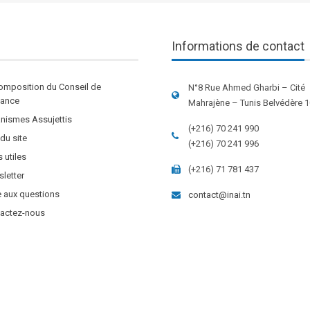
Informations de contact
omposition du Conseil de
N°8 Rue Ahmed Gharbi – Cité
stance
Mahrajène – Tunis Belvédère 
nismes Assujettis
(+216) 70 241 990
 du site
(+216) 70 241 996
s utiles
(+216) 71 781 437
letter
e aux questions
contact@inai.tn
actez-nous