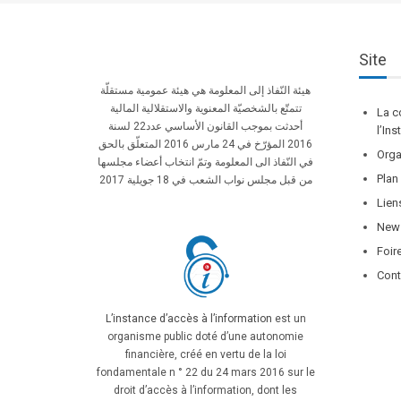
Site
هيئة النّفاذ إلى المعلومة هي هيئة عمومية مستقلّة
تتمتّع بالشخصيّة المعنوية والاستقلالية المالية
La c
أحدثت بموجب القانون الأساسي عدد22 لسنة
l’In
2016 المؤرّخ في 24 مارس 2016 المتعلّق بالحق
Orga
في النّفاذ الى المعلومة وتمّ انتخاب أعضاء مجلسها
Plan
من قبل مجلس نواب الشعب في 18 جويلية 2017
Lien
News
Foir
Cont
L’instance d’accès à l’information
est un
organisme public doté d’une autonomie
financière, créé en vertu de la loi
fondamentale n ° 22 du 24 mars 2016 sur le
droit d’accès à l’information, dont les