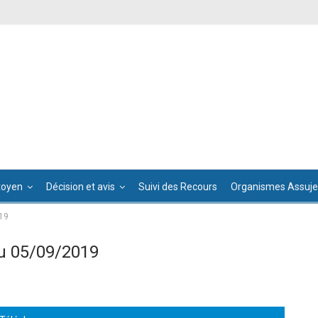
toyen
Décision et avis
Suivi des Recours
Organismes Assujet
19
u 05/09/2019