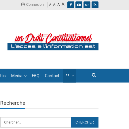
A
Connexion
A
A
A
tis
Media
FAQ
Contact
Recherche