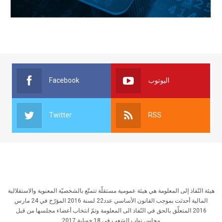
Facebook
اليوتوب
Twitter
RSS
هيئة النّفاذ إلى المعلومة هي هيئة عمومية مستقلّة تتمتّع بالشخصيّة المعنوية والاستقلالية
المالية أحدثت بموجب القانون الأساسي عدد22 لسنة 2016 المؤرّخ في 24 مارس
2016 المتعلّق بالحق في النّفاذ الى المعلومة وتمّ انتخاب أعضاء مجلسها من قبل
مجلس نواب الشعب في 18 جويلية 2017