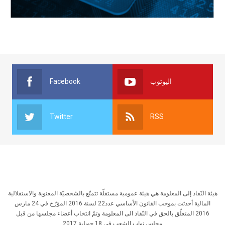
Facebook
اليوتوب
Twitter
RSS
هيئة النّفاذ إلى المعلومة هي هيئة عمومية مستقلّة تتمتّع بالشخصيّة المعنوية والاستقلالية
المالية أحدثت بموجب القانون الأساسي عدد22 لسنة 2016 المؤرّخ في 24 مارس
2016 المتعلّق بالحق في النّفاذ الى المعلومة وتمّ انتخاب أعضاء مجلسها من قبل
مجلس نواب الشعب في 18 جويلية 2017