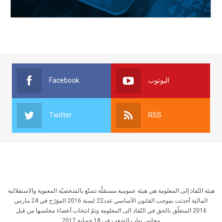
Facebook
اليوتوب
Twitter
RSS
هيئة النّفاذ إلى المعلومة هي هيئة عمومية مستقلّة تتمتّع بالشخصيّة المعنوية والاستقلالية
المالية أحدثت بموجب القانون الأساسي عدد22 لسنة 2016 المؤرّخ في 24 مارس
2016 المتعلّق بالحق في النّفاذ الى المعلومة وتمّ انتخاب أعضاء مجلسها من قبل
مجلس نواب الشعب في 18 جويلية 2017